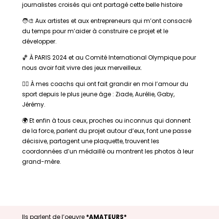
journalistes croisés qui ont partagé cette belle histoire
🧑‍🎨 Aux artistes et aux entrepreneurs qui m’ont consacré
du temps pour m’aider à construire ce projet et le
développer.
🏀
À PARIS 2024 et au Comité International Olympique pour
nous avoir fait vivre des jeux merveilleux.
🏋️‍♂️ À mes coachs qui ont fait grandir en moi l’amour du
sport depuis le plus jeune âge : Ziade, Aurélie, Gaby,
Jérémy.
🌍
Et enfin à tous ceux, proches ou inconnus qui donnent
de la force, parlent du projet autour d’eux, font une passe
décisive, partagent une plaquette, trouvent les
coordonnées d’un médaillé ou montrent les photos à leur
grand-mère.
Ils parlent de l’oeuvre
*AMATEURS*