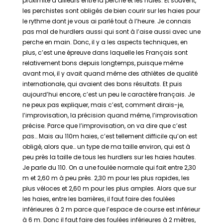
proximité d’ailleurs entre la perche et les haies. Et souvent,
les perchistes sont obligés de bien courir sur les haies pour
le rythme dont je vous ai parlé tout à l’heure. Je connais
pas mal de hurdlers aussi qui sont à l’aise aussi avec une
perche en main. Donc, il y a les aspects techniques, en
plus, c’est une épreuve dans laquelle les Français sont
relativement bons depuis longtemps, puisque même
avant moi, il y avait quand même des athlètes de qualité
internationale, qui avaient des bons résultats. Et puis
aujourd’hui encore, c’est un peu le caractère français. Je
ne peux pas expliquer, mais c’est, comment dirais-je,
l’improvisation, la précision quand même, l’improvisation
précise. Parce que l’improvisation, on va dire que c’est
pas… Mais au 110m haies, c’est tellement difficile qu’on est
obligé, alors que… un type de ma taille environ, qui est à
peu près la taille de tous les hurdlers sur les haies hautes.
Je parle du 110. On a une foulée normale qui fait entre 2,30
m et 2,60 m à peu près. 2,30 m pour les plus rapides, les
plus véloces et 2,60 m pour les plus amples. Alors que sur
les haies, entre les barrières, il faut faire des foulées
inférieures à 2 m parce que l’espace de course est inférieur
à 6 m. Donc il faut faire des foulées inférieures à 2 mètres,