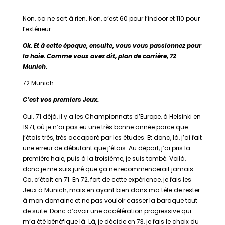
Non, ça ne sert à rien. Non, c’est 60 pour l’indoor et 110 pour
l’extérieur.
Ok. Et à cette époque, ensuite, vous vous passionnez pour
la haie. Comme vous avez dit, plan de carrière, 72
Munich.
72 Munich.
C’est vos premiers Jeux.
Oui. 71 déjà, il y a les Championnats d’Europe, à Helsinki en
1971, où je n’ai pas eu une très bonne année parce que
j’étais très, très accaparé par les études. Et donc, là, j’ai fait
une erreur de débutant que j’étais. Au départ, j’ai pris la
première haie, puis à la troisième, je suis tombé. Voilà,
donc je me suis juré que ça ne recommencerait jamais.
Ça, c’était en 71. En 72, fort de cette expérience, je fais les
Jeux à Munich, mais en ayant bien dans ma tête de rester
à mon domaine et ne pas vouloir casser la baraque tout
de suite. Donc d’avoir une accélération progressive qui
m’a été bénéfique là. Là, je décide en 73, je fais le choix du