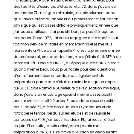
français parce que je suis devenu parisien. C’était pour
des facilités d’exercice, d’études, etc. 72, donc j’avais eu
une année 71, mi-figue, mi-raisin, tout simplement parce
que j’avais préparé l’année P1 du professorat d’éducation
physique qui est assez difficile physiquement. Année que
j’ai loupé d’ailleurs. J’ai pas été bon, j’ai pas été reçu au
concours. Donc 1972, j’ai voulu regagner cette année. J’ai
fait mon service militaire en même temps et je me suis
représenté à P1, ce qu’on appelle P1, c’est la première année
du professorat, en candidat libre, mais j’étais à l’INSEP à ce
moment-là. J’étais à l’INSEP, à l’époque c’était l’INS, c’était
quand même beaucoup plus facile pour des questions
d’entraînement bien entendu, mais également de
préparation parce que c’était au sein de ce qu’on appelle
l’ENSEP, l’École Normale Supérieure de l’Éducation Physique,
donc j’avais un entourage quand même assez positif
pour travailler le côté études. Et puis donc deux objectifs
pour l’année 72, d’être bon aux Jeux Olympiques et de
rattraper le temps perdu sur les études et de réussir le
concours de P1. Et j’ai réussi les deux. P1, j’ai réussi, c’était
en juin. Et ensuite, je suis arrivé, alors j’avais ma
préparation à l’INS, je suis arrivé à Munich en découvrant