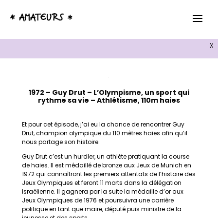
X
1972 – Guy Drut – L’Olympisme, un sport qui
rythme sa vie – Athlétisme, 110m haies
Et pour cet épisode, j’ai eu la chance de rencontrer Guy
Drut, champion olympique du 110 mètres haies afin qu’il
nous partage son histoire.
Guy Drut c’est un hurdler, un athlète pratiquant la course
de haies. Il est médaillé de bronze aux Jeux de Munich en
1972 qui connaîtront les premiers attentats de l’histoire des
Jeux Olympiques et feront 11 morts dans la délégation
Israélienne. Il gagnera par la suite la médaille d’or aux
Jeux Olympiques de 1976 et poursuivra une carrière
politique en tant que maire, député puis ministre de la
jeunesse et des sports.