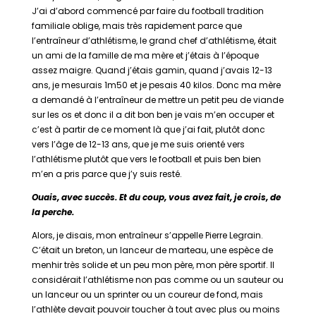
J’ai d’abord commencé par faire du football tradition
familiale oblige, mais très rapidement parce que
l’entraîneur d’athlétisme, le grand chef d’athlétisme, était
un ami de la famille de ma mère et j’étais à l’époque
assez maigre. Quand j’étais gamin, quand j’avais 12-13
ans, je mesurais 1m50 et je pesais 40 kilos. Donc ma mère
a demandé à l’entraîneur de mettre un petit peu de viande
sur les os et donc il a dit bon ben je vais m’en occuper et
c’est à partir de ce moment là que j’ai fait, plutôt donc
vers l’âge de 12-13 ans, que je me suis orienté vers
l’athlétisme plutôt que vers le football et puis ben bien
m’en a pris parce que j’y suis resté.
Ouais, avec succès. Et du coup, vous avez fait, je crois, de
la perche.
Alors, je disais, mon entraîneur s’appelle Pierre Legrain.
C’était un breton, un lanceur de marteau, une espèce de
menhir très solide et un peu mon père, mon père sportif. Il
considérait l’athlétisme non pas comme ou un sauteur ou
un lanceur ou un sprinter ou un coureur de fond, mais
l’athlète devait pouvoir toucher à tout avec plus ou moins