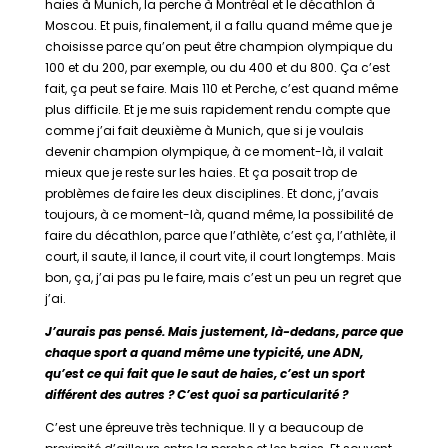
haies à Munich, la perche à Montréal et le décathlon à
Moscou. Et puis, finalement, il a fallu quand même que je
choisisse parce qu’on peut être champion olympique du
100 et du 200, par exemple, ou du 400 et du 800. Ça c’est
fait, ça peut se faire. Mais 110 et Perche, c’est quand même
plus difficile. Et je me suis rapidement rendu compte que
comme j’ai fait deuxième à Munich, que si je voulais
devenir champion olympique, à ce moment-là, il valait
mieux que je reste sur les haies. Et ça posait trop de
problèmes de faire les deux disciplines. Et donc, j’avais
toujours, à ce moment-là, quand même, la possibilité de
faire du décathlon, parce que l’athlète, c’est ça, l’athlète, il
court, il saute, il lance, il court vite, il court longtemps. Mais
bon, ça, j’ai pas pu le faire, mais c’est un peu un regret que
j’ai.
J’aurais pas pensé. Mais justement, là-dedans, parce que
chaque sport a quand même une typicité, une ADN,
qu’est ce qui fait que le saut de haies, c’est un sport
différent des autres ? C’est quoi sa particularité ?
C’est une épreuve très technique. Il y a beaucoup de