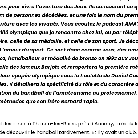
nt pour vivre l’aventure des Jeux. Ils consacrent ce q
om de personnes décédées, et une fois le nom du premie
riture avec les vivants. Vous écoutez le podcast AM
lé olympique que je rencontre chez lui, ou par télép
ire, celle de sa médaille, et celle de son sport. Je dé
’amour du sport. Ce sont donc comme vous, des amateu
ez, handballeur et médaillé de bronze en 1992 aux J
elle des fameux Barjots et remportera la première méd
 leur épopée olympique sous la houlette de Daniel Cos
. Il détaillera la spécificité du rôle et du caractère 
sition du handball de l’amateurisme au professionnel
 méthodes que son frère Bernard Tapie.
u, donc c’est super parce-qu’il y avait aussi bien, l’année où je suis rentré, c’était Yannick Noah qui avait gagné le Roland-Garros en 1983. C’était l’époque des Forget, Lecomte, etc. Je trouvais aussi bien des sportifs très connus, très fortunés, parce qu’il y avait aussi des footballeurs, que des rugbymans, que des athlètes, que des gymnastiques, et ça c’était super parce que tout le monde était à la même enseigne. Au bataillon de Joinville à Fontainebleau et c’était très pratique pour toutes les fédérations parce que c’était une année de stage complet avec tout une génération d’âge quoi. Donc ça je suis parti tout de suite et puis tout en jouant après à Paris, donc j’ai été muté à Paris où je suis resté une dizaine d’années. D’abord dans un super club qui était très titré, je me demande si avec Ivry-sur-Seine c’est pas encore le club le plus titré qui s’appelait la Stella Saint-Maur. Là aussi avec un système avec d’excellents joueurs très jeunes comme moi à l’époque mais avec un passé historique très glorieux parce que c’était un club qui a été très fort mais qui avait pas de publicité. Comme je disais, c’était le passage encore du monde amateur au monde professionnel. Après en 88, je suis parti à Créteil. J’ai franchi un pont parce que Saint-Maur et Créteil, dans le règlement sont séparés par un pont. Et là, j’ai vu apparaître l’individu qui s’appelait Jean-Claude Tapie, frère de Bernard Tapie. Il a voulu faire la même chose. Donc, ça coïncide aussi à l’apologie après, je veux dire, en 93, lorsque l’OM football a été sacrée championne d’Europe, le seul titre. Nous, on était juste avant, on va dire. Il y a eu l’époque Vitrolles avec Tapie, quand il était parti de Créteil. Et pendant 4 ans, j’ai eu Jean-Claude Tapie, donc avec des salaires qui étaient multipliés par 4, par 5, par 6. Une grosse période, on va dire, où Tapie, Jean-Claude, a fait comme son frère, a fait un recrutement haut standing, avec un tas de réseau du style Charles Biétry, qui était quelqu’un d’éminent journaliste à Canal+, et on a commencé à faire des matchs télévisés, avoir des sponsors particuliers, etc. Ça c’était Créteil à la grosse époque on va dire, voilà 88. Alors donc bon on avait eu la malchance d’être deuxième parce que pour Tapie c’est vraiment un déshonneur que d’être deuxième d’un championnat. Et dès l’année d’après on a été champion de France, on a gagné la coupe de France, on a été finaliste de la coupe d’Europe. C’est la première fois que ça arrivait un peu côté français. Bref, voilà. Parallèlement, avec l’équipe de France, on a eu donc un individu d’origine italienne, avec Daniel Costantini, qui a été bien sûr le précurseur de tout ce qui s’est passé après, et avec un plan fédéral pour qu’on se qualifie d’abord dans un premier temps en 90 pour un mondial A, parce qu’il y avait trois catégories de mondiaux A,B,C, et quand on est passé donc en mondial A, on a eu la chance d’être aux Jeux Olympiques en 92. Et ça veut dire que conjointement, on avait une quantité d’entraînement qui était vraiment extravagante, qui était très très importante avec Daniel Costantini. La préparation de Barcelone, on l’a fait à Banyuls, dans un centre de vacances, au milieu de tous les touristes. Et ça, c’est des souvenirs qui sont super aussi. On a fait une préparation, pareil, dans un centre de vacances à Istres, où on s’entraînait comme des malades, pratiquement 6 heures par jour, 6-8 heures par jour. Donc à la fois l’avènement, d’un club comme Créteil, avec Tapie, avec tous les moyens nécessaires, avec un confort extraordinaire pour s’exprimer. Bon, sur le plan matériel, tout simplement, comme j’ai dit, on avait le Palais des Sports de Créteil, qui est le même actuellement, encore et qui était complètement à notre disposition, le centre de mise en forme juste à côté, tout le confort pour pouvoir s’entraîner comme on voulait, le jet privé du frère de Bernard Tapie pour aller faire un stage en Allemagne et pour être à l’heure pour jouer Villeurbanne le week-end en championnat. Là-dessus, c’était des conditions qui étaient énormes. Et en plus, avec une somme de matchs incroyables, puisqu’on a fait plus d’une centaine de matchs à Mi-cou en compétition avec Daniel Costantini, notammen