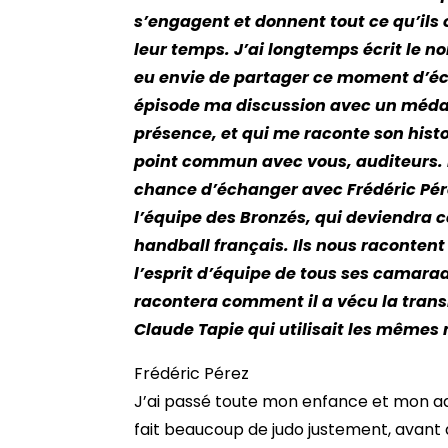
s’engagent et donnent tout ce qu’ils o
leur temps. J’ai longtemps écrit le n
eu envie de partager ce moment d’éc
épisode ma discussion avec un médail
présence, et qui me raconte son histo
point commun avec vous, auditeurs. L
chance d’échanger avec Frédéric Pér
l’équipe des Bronzés, qui deviendra c
handball français. Ils nous racontent
l’esprit d’équipe de tous ses camarades
racontera comment il a vécu la tran
Claude Tapie qui utilisait les mêmes
Frédéric Pérez
J’ai passé toute mon enfance et mon adolescence à Thonon-les-Bains, près d’Annecy, près du lac Léman, où j’ai découvert le sport, j’ai fait beaucoup de judo justement, avant de découvrir le handball tardivement. Et il y avait un club, après des concours de circonstances, c’est souvent ça dans la vie, le mercredi il y avait des compétitions de handball, et j’aimais bien tout ce qui était poste de gardien de but, que ce soit au foot, que ce soit au handball, et puis il manquait un jeune. Et puis ce jour-là, j’ai dû pas être trop mauvais, puisque l’entraîneur de l’équipe première, déjà c’était un club, une petite ville de 20 000 habitants, 25 000 habitants, Thonon-les-Bains, qui m’a repéré et qui m’a ordonné j’allais dire, c’est le cas de le dire, de venir à l’entraînement. Puis c’est comme ça, à 15 ans, que j’ai commencé à faire du handball tout en continuant à faire du judo. Je sais qu’à un moment donné, j’ai caché pendant six mois le fait de faire du judo. Donc j’allais faire du judo en première partie de soirée j’allais dire, ensuite je m’entraînais au handball. Et puis bon, mon père à un moment donné à vu qu’il y avait quelque chose qui n’allait pas. Il a vu ma photo dans le journal une fois là. Donc à partir de là, j’étais à saturation par rapport au judo parce que c’est un sport qui me plaisait beaucoup mais qui était énergivore on va dire. Donc il fallait basculer sur des sections sportives à Lyon ou à Grenoble, parce que Thonon-les-Bains c’est une petite ville, comme la Haute-Savoie, est très enclavée, on va dire, à part Annecy. Donc il fallait faire le départ. C’est comme ça, un concours de circonstances, que j’ai mis les pieds dans un club qui était déjà en deuxième division. Et puis c’était plus facile, entre guillemets, d’accès. Il y avait moins de strates, il y avait moins de hiérarchie. C’est-à-dire que soit on jouait en équipe réserve, on va dire, en régional, soit on intégrait le collectif provisionnel. Donc j’ai commencé comme ça à Thonon, où j’ai fait deux années en deuxième division et deux années en première division justement. Et puis après, à l’âge de 18 ans, je suis parti faire mes études à Grenoble, donc à 200 km de là. Et la troisième année, donc pendant deux ans, je revenais le mercredi avec des copains dans une vieille Diane pourrie, j’allais dire et je faisais 200 bornes pour pouvoir m’entraîner le mercredi et puis repartir le lendemain pour être prêt à Grenoble en cours. Ça avec des souvenirs extraordinaires quand même, et puis après je suis allé dans un club de première division avec lequel je m’entraînais à Grenoble, à Saint-Martin d’Hères. Après j’ai fini mon cycle d’études donc j’étais au bataillon de Joinville, c’était le corps des armées qui réunissait tous les athlètes on va dire. Donc ça c’était super parce qu’on se retrouvait sur une année d’armée à faire une demi-matinée j’allais dire de classe militaire et puis tout le reste de temps de s’entraîner. Tout sport confond