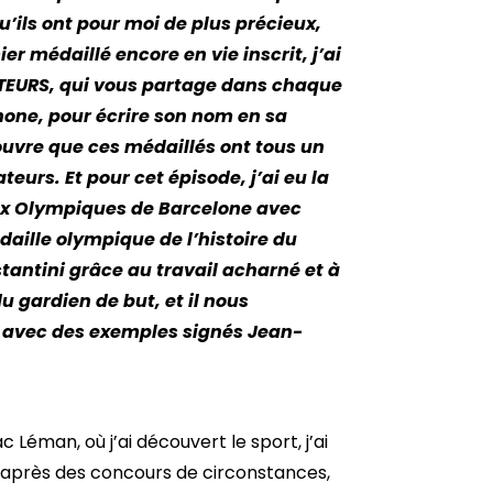
u’ils ont pour moi de plus précieux,
r médaillé encore en vie inscrit, j’ai
ATEURS, qui vous partage dans chaque
hone, pour écrire son nom en sa
couvre que ces médaillés ont tous un
rs. Et pour cet épisode, j’ai eu la
eux Olympiques de Barcelone avec
aille olympique de l’histoire du
tantini grâce au travail acharné et à
du gardien de but, et il nous
, avec des exemples signés Jean-
t contre des super nations, donc l’écart s’est réduit, bien entendu. Ce qui devait arriver est arrivé quand même, c’est-à-dire qu’on a réussi à se qualifier pour le mondial en 90 et qui a débouché aussi sur une qualification aux Jeux Olympiques en 92. Donc c’était vraiment le gros départ de toute l’aventure qui a suivi, puisque nous on était au départ, donc on a connu les méandres encore une fois, les stages au fin fond de la Bulgarie dans une salle qui n’était pas chauffée, les hôtels sous-étoilés, et c’est là que l’avènement des bronzés dans un premier temps, ce qu’on a appelé les bronzés, puis ensuite les Barjots est arrivé. Que quand vous mettez 20 Gugus dans un VVF à Istres avec une télé dans une salle, etc, et bah à défaut d’être dans le confort, ça solidifie un groupe et on a des souvenirs qui sont extraordinaires. Le fait de se retrouver comme ça, et pour rien au monde, vous pourrez interroger n’importe quel gars qui a été un Barjot, ce qu’on appelle donc cette génération-là, les Stoecklin, les Munier, les Gardent, les Volle, les Perreux, etc., etc., les Portes. Ils vous diront que pour rien au monde, ils échangeraient un palace cinq étoiles contre les souvenirs qu’on a eus ou je vous dit, sur des lits jumeaux à Istres avec une piste d’athlétisme juste devant nous et des stages à rallonges. Donc ça, c’est des super souvenirs. C’est toute une génération, donc c’était des Philippe Médard, c’était Philippe Debureau, c’était, comme je vous l’ai dit, bon, il y en a qui ont continué un peu plus, bien entendu. Volle, Gardent, Perreux, Munier, Lathoud, Stoecklin, voilà tous ces gens-là, qui ont été les précurseurs. Alors bon, l’histoire des barjots c’est effectivement, c’était un ensemble de joueurs, de gars complètement déjantés. Encore qu’il y en avait qui étaient bien entendu plus barjots que d’autres. Ce qu’il faut savoir c’est que bon, des gens qui aimaient bien la fête, mais une fois que les compétitions étaient finies, parce qu’on est certainement au jour d’aujourd’hui les handballeurs qui se sont le plus entraînés au monde, je vais dire presque, et que sous des rapports un petit peu fantasques entre guillemets, il y avait une quantité de travail qui a été extraordinaire. Donc le style de stage par exemple avec Daniel Costantini, c’était à Istres, c’était lever, avant le petit déjeuner où vous faisiez une heure de dojo de judo avec des pompes, des abdos, des tas de trucs comme ça. Ensuite on allait déjeuner, ensuite il y avait séance de muscu, séance de piste, et puis on terminait par exemple sur une heure de shoot de tir, ça c’est pour la matinée, sieste crapuleuse bien entendu, entraînement à Istres, donc dans un autre gymnase de 16h à 18h, et le soir match d’entraînement. Donc vous imaginez bien dans l’état où on était, mais bon ça nous a forgés. Et puis s