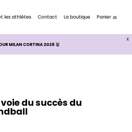
t les athlètes
Contact
La boutique
Panier 🧺
X
OUR MILAN CORTINA 2026 🥇
a voie du succès du
ndball